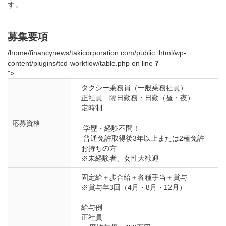
す。
募集要項
/home/financynews/takicorporation.com/public_html/wp-
content/plugins/tcd-workflow/table.php on line
7
">
タクシー乗務員（一般乗務社員）

正社員　隔日勤務・日勤（昼・夜）

定時制

応募資格
 学歴・経験不問！

 普通免許取得後3年以上または2種免許
お持ちの方

※未経験者、女性大歓迎
固定給＋歩合給＋各種手当＋賞与

※賞与年3回（4月・8月・12月）

給与例

正社員
