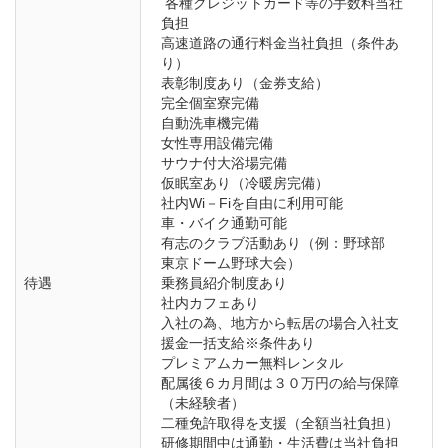
 各種クレジットカード等の手数料当社
負担

高速道路の通行料金当社負担（条件あ
り）

表彰制度あり（金券支給）

完全個室寮完備

自動洗車機完備

女性専用設備完備

サウナ付大浴場完備

仮眠室あり（冷暖房完備）

社内Wi－Fiを自由に利用可能

車・バイク通勤可能

有志のクラブ活動あり（例：野球部　
東京ドーム野球大会）

待遇
乗務員紹介制度あり

社内カフェあり

入社の為、地方から転居の場合入社支
援金一括支給※条件あり

プレミアムカー無料レンタル

配属後６カ月間は３０万円の給与保障
（未経験者）

二種免許取得を支援（全額当社負担）

研修期間中は通勤・生活費は当社負担