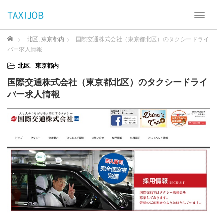
T
o
g
ホーム
北区
,
東京都内
国際交通株式会社（東京都北区）のタクシードライ
g
バー求人情報
l
e
北区
、
東京都内
n
国際交通株式会社（東京都北区）のタクシードライ
a
バー求人情報
v
i
g
a
t
i
o
n