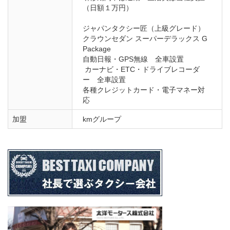
（日額１万円）

ジャパンタクシー匠（上級グレード）

クラウンセダン スーパーデラックス G 
Package

自動日報・GPS無線　全車設置

 カーナビ・ETC・ドライブレコーダ
ー　全車設置

各種クレジットカード・電子マネー対
応
加盟
kmグループ