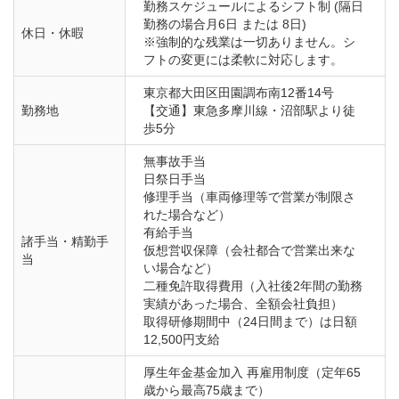
勤務スケジュールによるシフト制 (隔日
勤務の場合月6日 または 8日)

休日・休暇
※強制的な残業は一切ありません。シ
フトの変更には柔軟に対応します。
東京都大田区田園調布南12番14号 

勤務地
【交通】東急多摩川線・沼部駅より徒
歩5分
無事故手当

日祭日手当

修理手当（車両修理等で営業が制限さ
れた場合など）

有給手当

諸手当・精勤手
仮想営収保障（会社都合で営業出来な
当
い場合など）

二種免許取得費用（入社後2年間の勤務
実績があった場合、全額会社負担）

取得研修期間中（24日間まで）は日額
12,500円支給
厚生年金基金加入 再雇用制度（定年65
歳から最高75歳まで）
