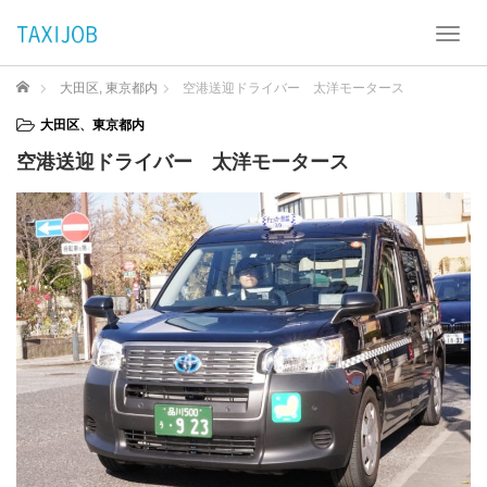
T
o
g
ホーム
大田区
,
東京都内
空港送迎ドライバー 太洋モータース
g
l
大田区
、
東京都内
e
空港送迎ドライバー 太洋モータース
n
a
v
i
g
a
t
i
o
n