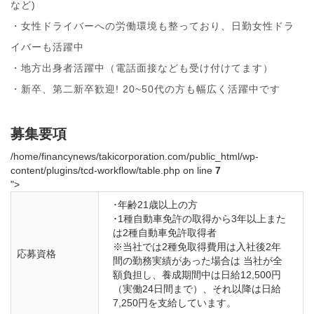
など)
・女性ドライバーへの労働環境も整っており、日勤女性ドラ
イバーも活躍中
・地方出身者活躍中（電話面接なども受け付けてます）
・新卒、第二新卒歓迎! 20~50代の方も幅広く活躍中です
募集要項
/home/financynews/takicorporation.com/public_html/wp-
content/plugins/tcd-workflow/table.php on line
7
">
･年齢21歳以上の方

･1種自動車免許の取得から3年以上また
は2種自動車免許取得者

※当社では2種免取得費用は入社後2年
応募資格
間の勤務実績があった場合は 当社が全
額負担し、養成期間中は日給12,500円
（実働24日間まで）、それ以降は日給
7,250円を支給しています。