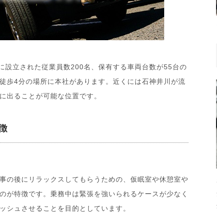
日に設立された従業員数200名、保有する車両台数が55台の
徒歩4分の場所に本社があります。近くには石神井川が流
に出ることが可能な位置です。
徴
事の後にリラックスしてもらうための、仮眠室や休憩室や
のが特徴です。乗務中は緊張を強いられるケースが少なく
ッシュさせることを目的としています。