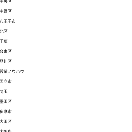
中央区
中野区
八王子市
北区
千葉
台東区
品川区
営業ノウハウ
国立市
埼玉
墨田区
多摩市
大田区
大阪府