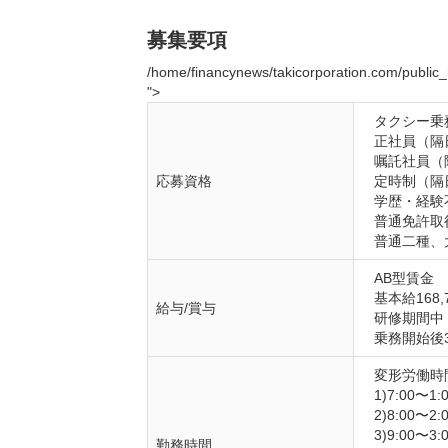
募集要項
/home/financynews/takicorporation.com/public_h
">
タクシー乗務
正社員（隔
嘱託社員（
応募資格
定時制（隔
学歴・経験
普通免許取
普通二種、
AB型賃金

基本給168,
給与/賞与
研修期間中（
乗務開始後
変形労働時
1)7:00〜1:0
2)8:00〜2:0
3)9:00〜3:0
勤務時間