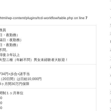
tml/wp-content/plugins/tcd-workflow/table.php on line
7
員

日・夜勤務）

隔日・夜勤務）

日・夜勤務）

不問。

得後３年以上

大型ニ種（年齢不問）男女未経験者大歓迎！
734円+歩合+諸手当

20日間）は日給10,000円

3ヶ月間30万円保障
間制１ヶ月単位

0

0

0
